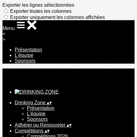
Exporter les lignes sélectionnées
Exporter toutes les colonnes
Exporter uniquement les colonnes affichées
Menu
<
>
Présentation
L'équipe
Sponsors
Ajoutez un logo, un bouton, des réseaux sociaux
Cliquez pour éditer
Drinking Zone
▴
▾
Présentation
L'équipe
Sponsors
Adhérer ou Renouveler
▴
▾
Compétitions
▴
▾
Compétitions 2026