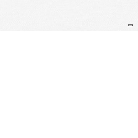
Je m'abonne à la newsletter
OK
Plan du site
Licences
Mentions légales
CGUV
Paramétrer vos cookies
Se connecter
Propulsé par AssoConnect, le logiciel des associations
Sportives
Vos choix en matière de confidentialité